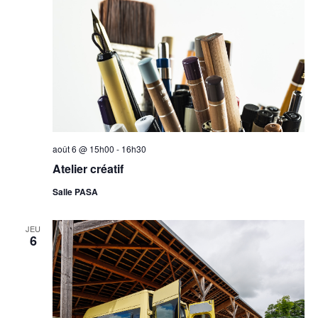
août 6 @ 15h00
-
16h30
Atelier créatif
Salle PASA
JEU
6