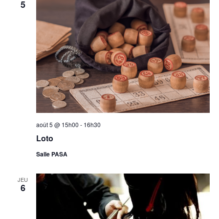
5
août 5 @ 15h00
-
16h30
Loto
Salle PASA
JEU
6