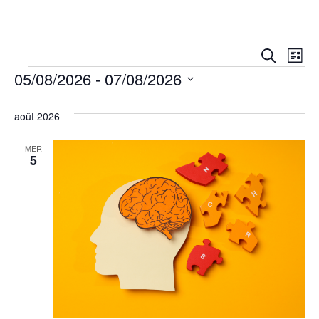
Aller
au
contenu
Rech
Na
Recherche
Liste
Évènements
05/08/2026
 - 
07/08/2026
de
et
Sélectionnez
vu
navig
une
août 2026
date.
Év
de
MER
5
vues
Évèn