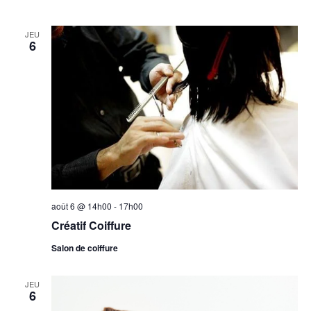
JEU
6
août 6 @ 14h00
-
17h00
Créatif Coiffure
Salon de coiffure
JEU
6