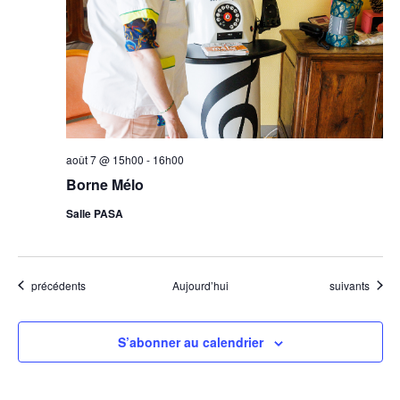
août 7 @ 15h00
-
16h00
Borne Mélo
Salle PASA
Évènements
Évènements
précédents
Aujourd’hui
suivants
S’abonner au calendrier